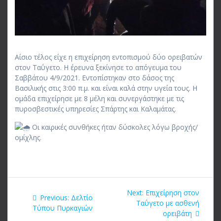
Αίσιο τέλος είχε η επιχείρηση εντοπισμού δύο ορειβατών
στον Ταΰγετο. Η έρευνα ξεκίνησε το απόγευμα του
Σαββάτου 4/9/2021. Εντοπίστηκαν στο δάσος της
Βασιλικής στις 3:00 π.μ. και είναι καλά στην υγεία τους. Η
ομάδα επιχείρησε με 8 μέλη και συνεργάστηκε με τις
πυροσβεστικές υπηρεσίες Σπάρτης και Καλαμάτας.
Οι καιρικές συνθήκες ήταν δύσκολες λόγω βροχής/
ομίχλης.
Πλοήγηση
Next
Next:
Επιχείρηση στον
Previous
Previous:
Δελτίο
άρθρων
post:
Ταΰγετο με ασθενή
post:
Τύπου Πυρκαγιών
ορειβάτη