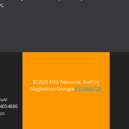
ς.
© 2026 ΕΟΔ Λακωνίας. Built by
Magkalousi Georgia
6974645728
.
εων:
74054686
ο: