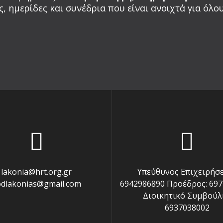
, ημερίδες και συνέδρια που είναι ανοιχτά για όλου
lakonia@hrt.org.gr
Υπεύθυνος Επιχειρήσ
odlakonias@gmail.com
6942986890 Προέδρος: 69
Διοικητικό Συμβούλι
6937038002