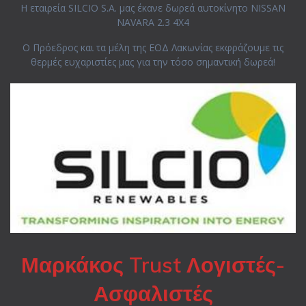
H εταιρεία SILCIO S.A. μας έκανε δωρεά αυτοκίνητο NISSAN
NAVARA 2.3 4X4
Ο Πρόεδρος και τα μέλη της ΕΟΔ Λακωνίας εκφράζουμε τις
θερμές ευχαριστίες μας για την τόσο σημαντική δωρεά!
Μαρκάκος Trust Λογιστές-
Ασφαλιστές