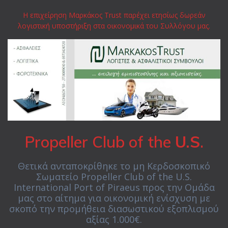
Η επιχείρηση Μαρκάκος Trust παρέχει ετησίως δωρεάν
λογιστική υποστήριξη στα οικονομικά του Συλλόγου μας.
Propeller Club of the
U.S
.
Θετικά ανταποκρίθηκε το μη Κερδοσκοπικό
Σωματείο Propeller Club of the U.S.
International Port of Piraeus προς την Ομάδα
μας στο αίτημα για οικονομική ενίσχυση με
σκοπό την προμήθεια διασωστικού εξοπλισμού
αξίας 1.000€.