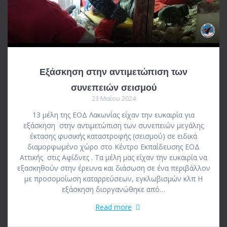
Εξάσκηση στην αντιμετώπιση των
συνεπειών σεισμού
23 Μαΐου 2024
13 μέλη της ΕΟΔ Λακωνίας είχαν την ευκαιρία για
εξάσκηση στην αντιμετώπιση των συνεπειών μεγάλης
έκτασης φυσικής καταστροφής (σεισμού) σε ειδικά
διαμορφωμένο χώρο στο Κέντρο Εκπαίδευσης ΕΟΔ
Αττικής στις Αφίδνες . Τα μέλη μας είχαν την ευκαιρία να
εξασκηθούν στην έρευνα και διάσωση σε ένα περιβάλλον
με προσομοίωση καταρρεύσεων, εγκλωβισμών κλπ Η
εξάσκηση διοργανώθηκε από…
Read more