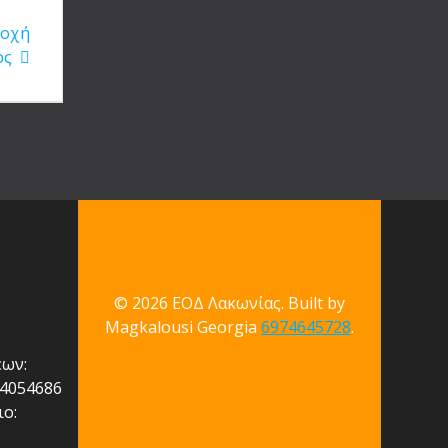
ιοχή
ος
© 2026 ΕΟΔ Λακωνίας. Built by
Magkalousi Georgia
6974645728
.
εων:
74054686
ο: