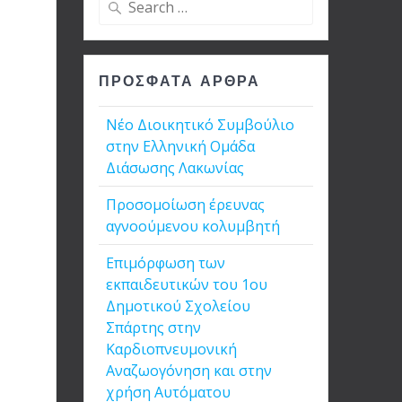
for:
ΠΡΌΣΦΑΤΑ ΆΡΘΡΑ
Νέο Διοικητικό Συμβούλιο
στην Ελληνική Ομάδα
Διάσωσης Λακωνίας
Προσομοίωση έρευνας
αγνοούμενου κολυμβητή
Επιμόρφωση των
εκπαιδευτικών του 1ου
Δημοτικού Σχολείου
Σπάρτης στην
Καρδιοπνευμονική
Αναζωογόνηση και στην
χρήση Αυτόματου