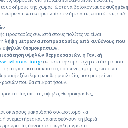
σει τις αρμόδιες υπηρεσιακά εμπλεκόμενες κρατικές
ι τους δήμους της χώρας, ώστε να βρίσκονται σε
αυξημέν
προκειμένου να αντιμετωπίσουν άμεσα τις επιπτώσεις από
ών
.
ής Προστασίας συνιστά στους πολίτες να είναι
τη
λήψη μέτρων αυτοπροστασίας από κινδύνους που
ν υψηλών θερμοκρασιών.
πικράτηση υψηλών θερμοκρασιών, η Γενική
w.civilprotection.gr
) εφιστά την προσοχή στα άτομα που
αίτερα προσεκτικοί κατά τις επόμενες ημέρες, ώστε να
ερμική εξάντληση και θερμοπληξία, που μπορεί να
κρασιών που θα επικρατήσουν.
οπροστασίας από τις υψηλές θερμοκρασίες,
αι σκιερούς μακριά από συνωστισμό, να
 ή ανεμιστήρες και να αποφεύγουν τη βαριά
ρμοκρασία, άπνοια και μεγάλη υγρασία.