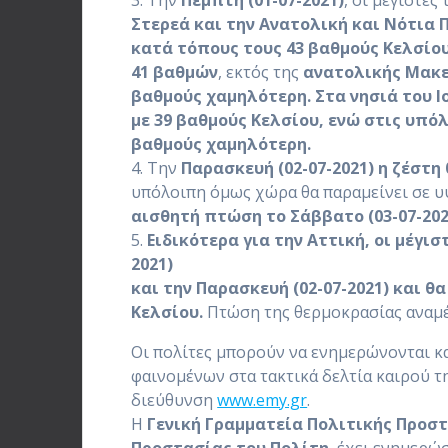
3. Την
Πέμπτη (01-07-2021)
, οι μέγιστες
Στερεά και την Ανατολική και Νότια
κατά τόπους τους 43 βαθμούς Κελσίο
41 βαθμών
, εκτός της
ανατολικής Μακε
βαθμούς χαμηλότερη. Στα νησιά του Ι
με 39 βαθμούς Κελσίου, ενώ στις υπό
βαθμούς χαμηλότερη.
4. Την
Παρασκευή (02-07-2021)
η ζέστη
υπόλοιπη όμως χώρα θα παραμείνει σε υ
αισθητή πτώση το Σάββατο (03-07-202
5.
Ειδικότερα για την Αττική, οι μέγι
2021)
και την Παρασκευή (02-07-2021) και θ
Κελσίου.
Πτώση της θερμοκρασίας αναμέ
Οι πολίτες μπορούν να ενημερώνονται κα
φαινομένων στα τακτικά δελτία καιρού τ
διεύθυνση
www.emy.gr
.
Η
Γενική Γραμματεία Πολιτικής Προσ