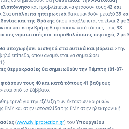
 τιμές θα σημειωθούν στη
Θεσσαλία, την Ανατολική
 Πελοπόννησο
και προβλέπεται να φτάσουν τους
42 και
υ
. Στα
υπόλοιπα ηπειρωτικά
θα κυμανθούν μεταξύ
39 κα
δονίας και της Θράκης
όπου προβλέπεται να είναι
2 με 
ονίου και στην Κρήτη
θα φτάσουν κατά τόπους τους
38
λοιπες νησιωτικές και παραθαλάσσιες περιοχές 2 με 
 θα υποχωρήσει αισθητά στα δυτικά και βόρεια
. Στην
ψηλά επίπεδα, όπου αναμένεται να σημειώσει
1)
.
στες θερμοκρασίες θα σημειωθούν την Πέμπτη (01-07-
α φτάσουν τους 40 και κατά τόπους 41 βαθμούς
νεται από το Σάββατο.
θημερινά για την εξέλιξη των έκτακτων καιρικών
ης ΕΜΥ και στην ιστοσελίδα της ΕΜΥ στην ηλεκτρονική
τασίας
(
www.civilprotection.gr
) του
Υπουργείου