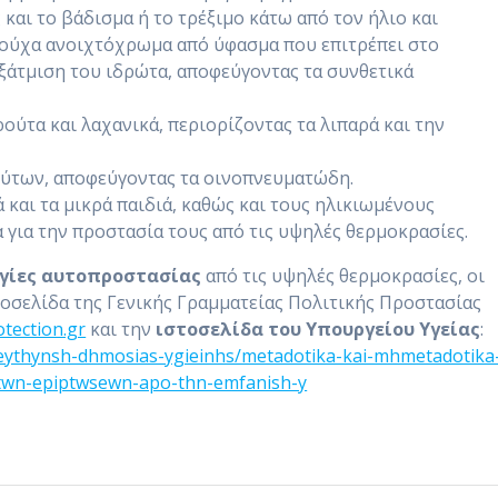
και το βάδισμα ή το τρέξιμο κάτω από τον ήλιο και
 ρούχα ανοιχτόχρωμα από ύφασμα που επιτρέπει στο
εξάτμιση του ιδρώτα, αποφεύγοντας τα συνθετικά
ούτα και λαχανικά, περιορίζοντας τα λιπαρά και την
ούτων, αποφεύγοντας τα οινοπνευματώδη.
ά και τα μικρά παιδιά, καθώς και τους ηλικιωμένους
 για την προστασία τους από τις υψηλές θερμοκρασίες.
ηγίες αυτοπροστασίας
από τις υψηλές θερμοκρασίες, οι
οσελίδα της Γενικής Γραμματείας Πολιτικής Προστασίας
otection.gr
και την
ιστοσελίδα του Υπουργείου Υγείας
:
dieythynsh-dhmosias-ygieinhs/metadotika-kai-mhmetadotika
-twn-epiptwsewn-apo-thn-emfanish-y